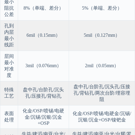
最小
阻抗
8%（单端、差分）
5%（单端、差分）
公差
孔到
内层
6mil（0.15mm）
5mil（0.127mm）
最小
线距
层间
最小
3mil（0.076mm）
2mil（0.05mm）
对准
度
盘中孔/台阶孔/沉头孔/压接
特殊
盘中孔/台阶孔/沉头
孔/背钻孔/两次台阶/埋容埋
工艺
孔/压接孔/背钻孔
阻
化金/OSP/喷锡/电硬
表面
化金/OSP/喷锡/电硬金/沉锡/
金/沉锡/沉银/沉金
处理
沉银/沉金+OSP/镍钯金
+OSP
生益/建滔/南亚/台光/
生益/建滔/南亚/台光/台耀/罗