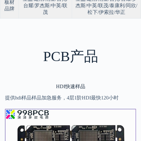
板材
台耀/罗杰斯/中英/联
杰斯/中英/联茂/泰康利/同欣/
品牌
茂
松下/伊索拉/华正
PCB产品
HDI快速样品
提供hdi样品样品加急服务，4层1阶HDI最快120小时