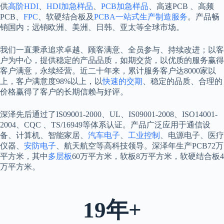
供
高阶HDI
、
HDI加急样品
、
PCB加急样品
、高速PCB 、高频
PCB、
FPC
、软硬结合板及
PCBA一站式生产制造服务
。产品畅
销国内；远销欧洲、美洲、日韩、亚太等全球市场。
我们一直秉承追求卓越、顾客满意、全员参与、持续改进；以客
户为中心，提供稳定的产品品质，如期交货，以优质的服务赢得
客户满意，永续经营。近二十年来，累计服务客户达8000家以
上，客户满意度98%以上，以
快速的交期
、稳定的品质、合理的
价格赢得了客户的长期信赖与好评。
深泽先后通过了IS09001-2000、UL、IS09001-2008、ISO14001-
2004、CQC 、TS/16949等体系认证。产品广泛应用于通信设
备、计算机、智能家居、
汽车电子
、
工业控制
、电源电子、医疗
仪器、
安防电子
、航天航空等高科技领导。深泽年生产PCB72万
平方米，其中
多层板
60万平方米，软板8万平方米，软硬结合板4
万平方米。
19年+