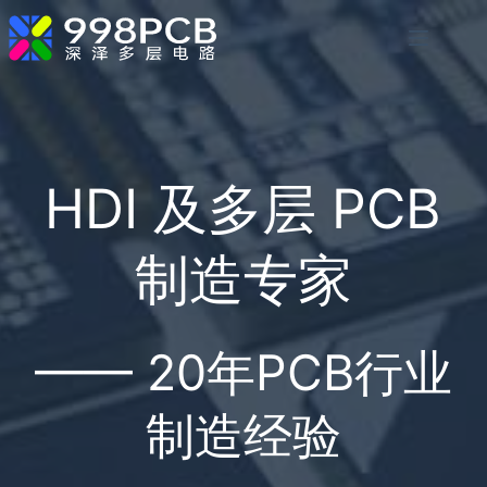
跳
至
内
容
HDI 及多层 PCB
制造
专家
—— 20年PCB行业
制造经验