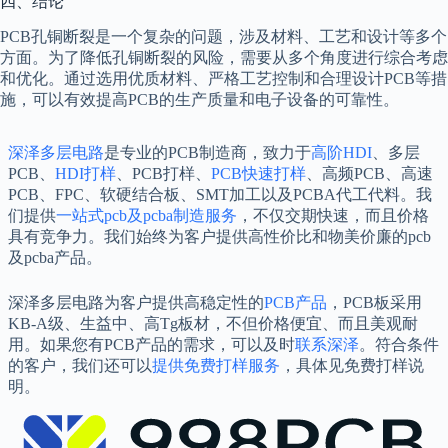
四、结论
PCB孔铜断裂是一个复杂的问题，涉及材料、工艺和设计等多个
方面。为了降低孔铜断裂的风险，需要从多个角度进行综合考虑
和优化。通过选用优质材料、严格工艺控制和合理设计PCB等措
施，可以有效提高PCB的生产质量和电子设备的可靠性。
深泽多层电路
是专业的PCB制造商，致力于
高阶HDI
、多层
PCB、
HDI打样
、PCB打样、
PCB快速打样
、高频PCB、高速
PCB、FPC、软硬结合板、SMT加工以及PCBA代工代料。我
们提供
一站式pcb及pcba制造服务
，不仅交期快速，而且价格
具有竞争力。我们始终为客户提供高性价比和物美价廉的pcb
及pcba产品。
深泽多层电路为客户提供高稳定性的
PCB产品
，PCB板采用
KB-A级、生益中、高Tg板材，不但价格便宜、而且美观耐
用。如果您有PCB产品的需求，可以及时
联系深泽
。符合条件
的客户，我们还可以
提供免费打样服务
，具体见免费打样说
明。