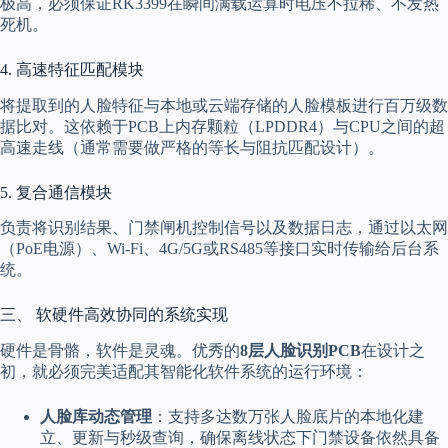
极高，必须保证RK3399在瞬间满载运算时电压不拉稀、不发热
死机。
4. 高速特征匹配模块
将提取到的人脸特征与本地或云端存储的人脸模板进行百万级数
据比对。这依赖于PCB上内存颗粒（LPDDR4）与CPU之间的超
高速走线（通常需要做严格的等长与阻抗匹配设计）。
5. 复合通信模块
负责将识别结果、门禁闸机控制信号以及数据日志，通过以太网
（PoE电源）、Wi-Fi、4G/5G或RS485等接口实时传输给后台系
统。
三、 软硬件高效协同的系统实现
硬件是骨骼，软件是灵魂。优秀的
8层人脸识别PCB
在设计之
初，就必须完美适配其智能化软件系统的运行环境：
人脸库动态管理
：支持多达数万张人脸底片的本地化建
立、更新与秒级查询，确保离线状态下门禁设备依然具备