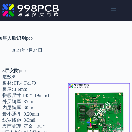
跳
至
内
容
8层人脸识别pcb
2023年7月24日
8层安防pcb
层数:8L
板材: FR4 Tg170
板厚: 1.6mm
拼板尺寸:145*119mm/1
外层铜厚: 35μm
内层铜厚: 30μm
最小通孔: 0.20mm
线宽线距: 3/3mil
表面处理: 沉金1-2U”