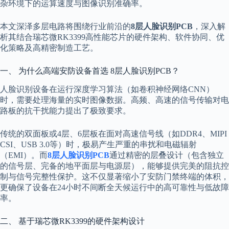
杂环境下的运算速度与图像识别准确率。
本文深泽多层电路将围绕行业前沿的
8层人脸识别PCB
，深入解
析其结合瑞芯微RK3399高性能芯片的硬件架构、软件协同、优
化策略及高精密制造工艺。
一、 为什么高端安防设备首选 8层人脸识别PCB？
人脸识别设备在运行深度学习算法（如卷积神经网络CNN）
时，需要处理海量的实时图像数据。高频、高速的信号传输对电
路板的抗干扰能力提出了极致要求。
传统的双面板或4层、6层板在面对高速信号线（如DDR4、MIPI
CSI、USB 3.0等）时，极易产生严重的串扰和电磁辐射
（EMI）。而
8层人脸识别PCB
通过精密的层叠设计（包含独立
的信号层、完备的地平面层与电源层），能够提供完美的阻抗控
制与信号完整性保护。这不仅显著缩小了安防门禁终端的体积，
更确保了设备在24小时不间断全天候运行中的高可靠性与低故障
率。
二、 基于瑞芯微RK3399的硬件架构设计