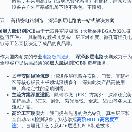
散热，并采用高TG（玻璃态转化温度）的板材，确保安防
设备在户外严寒或酷暑下绝不丢包、不降频。
五、 高精密电路制造：深泽多层电路的一站式解决方案
8层人脸识别PCB
由于元器件密度极高（大量采用BGA及0201微
型阻容件），其制造过程极其复杂，层压对准度、微孔盲埋孔电
镀等工艺直接决定了成品的良品率。
作为国内领先的专业
电路板制造商
，
深泽多层电路
长期致力于为
全球客户提供高品质的
8层人脸识别PCB
制造与服务。
15年安防经验沉淀
：深泽多层电路在安防、门禁、智慧社
区等核心板及主板领域深耕多年，深知此类产品高使用
率、高稳定性的品质刚需。
主流方案深度适配
：除瑞芯微（RK）方案外，深泽还完美
支持高通、MTK、展讯、紫光展锐、全志、Mstar等各大主
流AI方案。
高阶工艺硬实力
：我们拥有先进的激光钻孔、真空层压和
全自动AOI检测设备，熟练掌握
高阶HDI（高密度互
连）
、盲埋孔工艺以及4-16层通孔PCB制造技术。