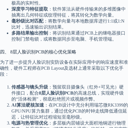
极高的实时性。
深度学习特征提取
：软件算法从硬件传输来的多维图像中
抽离出几何特征或纹理特征，将其转化为数学向量。
毫秒级比对匹配
：将数学向量与本地数据库进行1:1或1:N
比对，迅速输出识别结果。
多路结果输出控制
：将识别结果通过PCB上的继电器接口
控制门禁电锁，或将数据同步至电脑、手机管理端。
四、 8层人脸识别PCB的核心优化策略
为了进一步提升人脸识别安防设备在实际应用中的响应速度和准
确性，硬件工程师在PCB Layout及选材上通常采取以下优化手
段：
传感器与镜头升级
：预留双目摄像头（红外+可见光）硬
件接口，配合
8层人脸识别PCB
的高速总线，实现硬件级
的“活体检测”，彻底杜绝照片或视频作弊。
AI算法硬核加速
：在PCB设计中充分利用瑞芯微RK3399的
GPU/NPU算力集群，通过优化PCB的时钟走线降低通信延
迟，让特征比对过程缩短至毫秒级。
电源与热管理优化
：多层板内层铺设大面积地铜进行物理