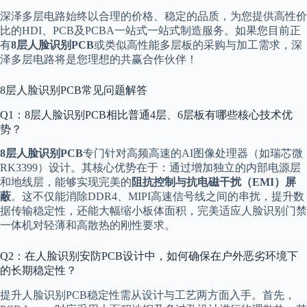
深泽多层电路始终以合理的价格、稳定的品质，为您提供高性价
比的HDI、PCB及PCBA一站式一站式制造服务。如果您目前正
有
8层人脸识别PCB
或类似高性能多层板的采购与加工需求，深
泽多层电路将是您理想的共赢合作伙伴！
8层人脸识别PCB常见问题解答
Q1：8层人脸识别PCB相比普通4层、6层板有哪些核心技术优
势？
8层人脸识别PCB
专门针对高频高速的AI图像处理器（如瑞芯微
RK3399）设计。其核心优势在于：通过增加独立的内部电源层
和地线层，能够实现完美的
阻抗控制与抗电磁干扰（EMI）屏
蔽
。这不仅能消除DDR4、MIPI高速信号线之间的串扰，提升数
据传输稳定性，还能大幅缩小板体面积，完美适应人脸识别门禁
一体机对轻薄和高散热的刚性要求。
Q2：在人脸识别安防PCB设计中，如何确保在户外恶劣环境下
的长期稳定性？
提升人脸识别PCB稳定性需从设计与工艺两方面入手。首先，