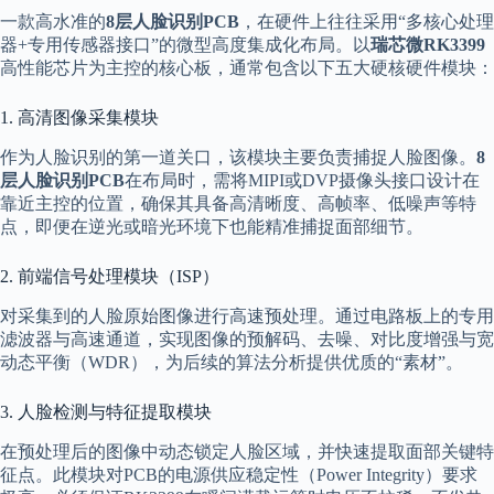
一款高水准的
8层人脸识别PCB
，在硬件上往往采用“多核心处理
器+专用传感器接口”的微型高度集成化布局。以
瑞芯微RK3399
高性能芯片为主控的核心板，通常包含以下五大硬核硬件模块：
1. 高清图像采集模块
作为人脸识别的第一道关口，该模块主要负责捕捉人脸图像。
8
层人脸识别PCB
在布局时，需将MIPI或DVP摄像头接口设计在
靠近主控的位置，确保其具备高清晰度、高帧率、低噪声等特
点，即便在逆光或暗光环境下也能精准捕捉面部细节。
2. 前端信号处理模块（ISP）
对采集到的人脸原始图像进行高速预处理。通过电路板上的专用
滤波器与高速通道，实现图像的预解码、去噪、对比度增强与宽
动态平衡（WDR），为后续的算法分析提供优质的“素材”。
3. 人脸检测与特征提取模块
在预处理后的图像中动态锁定人脸区域，并快速提取面部关键特
征点。此模块对PCB的电源供应稳定性（Power Integrity）要求