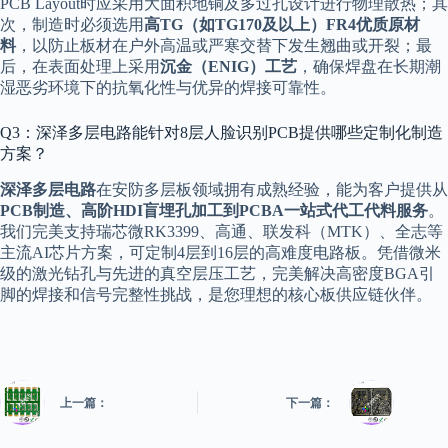
PCB Layout时应采用大面积地铜及多过孔设计进行物理散热；其
次，制造时必须选用
高TG（如TG170及以上）FR4优质原材
料
，以防止板材在户外高温或严寒交替下发生翘曲或开裂；最
后，在表面处理上采用
沉金（ENIG）工艺
，确保焊盘在长期潮
湿恶劣环境下的抗氧化性与优异的焊接可靠性。
Q3：深泽多层电路能针对8层人脸识别PCB提供哪些定制化制造
方案？
深泽多层电路
在安防多层板领域拥有成熟经验，能为客户提供从
PCB制造、高阶HDI盲埋孔加工到PCBA一站式代工代料服务
。
我们完美支持瑞芯微RK3399、高通、联发科（MTK）、全志等
主流AI芯片方案，可定制4层到16层的高难度电路板。凭借微米
级的激光钻孔与先进的真空层压工艺，完美解决高密度BGA引
脚的焊接和信号完整性挑战，是您理想的核心板供应链伙伴。
上一篇：
下一篇：