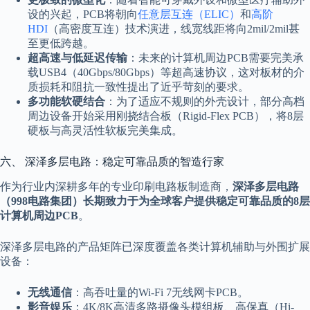
设的兴起，PCB将朝向
任意层互连（ELIC）
和
高阶
HDI
（高密度互连）技术演进，线宽线距将向2mil/2mil甚
至更低跨越。
超高速与低延迟传输
：未来的计算机周边PCB需要完美承
载USB4（40Gbps/80Gbps）等超高速协议，这对板材的介
质损耗和阻抗一致性提出了近乎苛刻的要求。
多功能软硬结合
：为了适应不规则的外壳设计，部分高档
周边设备开始采用刚挠结合板（Rigid-Flex PCB），将8层
硬板与高灵活性软板完美集成。
六、 深泽多层电路：稳定可靠品质的智造行家
作为行业内深耕多年的专业印刷电路板制造商，
深泽多层电路
（998电路集团）长期致力于为全球客户提供稳定可靠品质的8层
计算机周边PCB
。
深泽多层电路的产品矩阵已深度覆盖各类计算机辅助与外围扩展
设备：
无线通信
：高吞吐量的Wi-Fi 7无线网卡PCB。
影音娱乐
：4K/8K高清多路摄像头模组板、高保真（Hi-