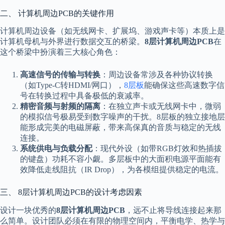
二、 计算机周边PCB的关键作用
计算机周边设备（如无线网卡、扩展坞、游戏声卡等）本质上是
计算机母机与外界进行数据交互的桥梁。
8层计算机周边PCB
在
这个桥梁中扮演着三大核心角色：
高速信号的传输与转换
：周边设备常涉及各种协议转换
（如Type-C转HDMI/网口），
8层板
能确保这些高速数字信
号在转换过程中具备极低的衰减率。
精密音频与射频的隔离
：在独立声卡或无线网卡中，微弱
的模拟信号极易受到数字噪声的干扰。8层板的独立接地层
能形成完美的电磁屏蔽，带来高保真的音质与稳定的无线
连接。
系统供电与负载分配
：现代外设（如带RGB灯效和热插拔
的键盘）功耗不容小觑。多层板中的大面积电源平面能有
效降低走线阻抗（IR Drop），为各模组提供稳定的电流。
三、 8层计算机周边PCB的设计考虑因素
设计一块优秀的
8层计算机周边PCB
，远不止将导线连接起来那
么简单。设计团队必须在有限的物理空间内，平衡电学、热学与