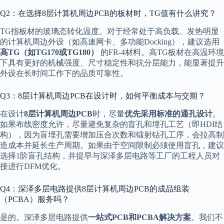
Q2：在选择8层计算机周边PCB的板材时，TG值有什么讲究？
TG指板材的玻璃态转化温度。对于经常处于高负载、发热明显
的计算机周边外设（如高速网卡、多功能Docking），建议选用
高TG（如TG170或TG180）
的FR-4材料。高TG板材在高温环境
下具有更好的机械强度、尺寸稳定性和抗分层能力，能显著提升
外设在长时间工作下的品质可靠性。
Q3：8层计算机周边PCB在设计时，如何平衡成本与交期？
在设计
8层计算机周边PCB
时，尽量
优先采用标准的通孔设计
。
如果布线密度允许，尽量避免复杂的盲孔和埋孔工艺（即HDI结
构），因为盲埋孔需要增加压合次数和镭射钻孔工序，会拉高制
造成本并延长生产周期。如果由于空间限制必须使用盲孔，建议
选择1阶盲孔结构，并提早与深泽多层电路等工厂的工程人员对
接进行DFM优化。
Q4：深泽多层电路提供8层计算机周边PCB的成品组装
（PCBA）服务吗？
是的。深泽多层电路提供
一站式PCB和PCBA解决方案
。我们不