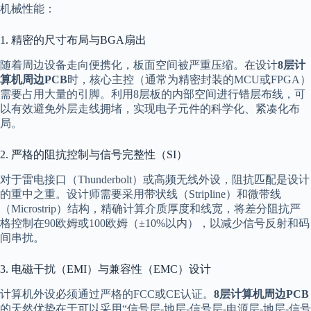
机械性能：
1. 精密的尺寸布局与BGA扇出
随着周边设备走向便携化，板面空间被严重压缩。在设计
8层计
算机周边PCB
时，核心主控（通常为精密封装的MCU或FPGA）
需要占用大量的引脚。利用8层板的内部空间进行错层布线，可
以有效避免外层走线拥堵，实现电子元件的科学化、紧凑化布
局。
2. 严格的阻抗控制与信号完整性（SI）
对于雷电接口（Thunderbolt）或高频无线外设，阻抗匹配是设计
的重中之重。设计师需要采用带状线（Stripline）和微带线
（Microstrip）结构，精确计算介质厚度和线宽，将差分阻抗严
格控制在90欧姆或100欧姆（±10%以内），以减少信号反射和码
间串扰。
3. 电磁干扰（EMI）与兼容性（EMC）设计
计算机外设必须通过严格的FCC或CE认证。
8层计算机周边PCB
的天然优势在于可以采用“信号层-地层-信号层-电源层-地层-信号