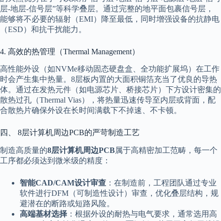
层-地层-信号层”等科学叠层。通过完整的地平面包裹信号层，
能够将不必要的辐射（EMI）降至最低，同时增强设备的抗静电
（ESD）和抗干扰能力。
4. 高效的热管理（Thermal Management）
高性能外设（如NVMe移动固态硬盘盒、全功能扩展坞）在工作
时会产生集中热量。8层板内置的大面积铜箔充当了优良的导热
体。通过在发热元件（如电源芯片、桥接芯片）下方设计密集的
散热过孔（Thermal Vias），将热量迅速传导至内层或背面，配
合散热片确保外设在长时间满载下不掉速、不卡顿。
四、 8层计算机周边PCB的严苛制造工艺
制造高质量的
8层计算机周边PCB
属于高精密加工范畴，每一个
工序都必须达到微米级的精度：
智能CAD/CAM设计审查
：在制造前，工程团队通过专业
软件进行DFM（可制造性设计）审查，优化叠层结构，规
避潜在的断路或短路风险。
高端基材选择
：根据外设的耐热与电气要求，通常选用高