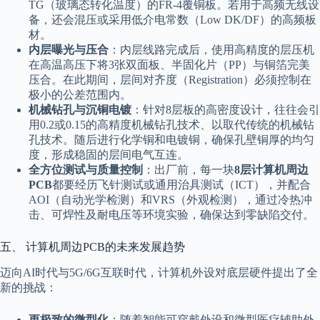
TG（玻璃态转化温度）的FR-4覆铜板。若用于高频无线设
备，还会混压或采用低介电常数（Low DK/DF）的高频板
材。
内层曝光与压合
：内层线路完成后，使用高精度的层压机
在高温高压下将3张双面板、半固化片（PP）与铜箔完美
压合。在此期间，层间对齐度（Registration）必须控制在
极小的公差范围内。
机械钻孔与沉铜电镀
：针对8层板的高密度设计，往往会引
用0.2或0.15的高精度机械钻孔技术、以取代传统的机械钻
孔技术。随后进行化学铜和电镀铜，确保孔壁铜厚的均匀
度，形成稳固的层间电气互连。
全方位测试与质量控制
：出厂前，每一块
8层计算机周边
PCB
都要经历飞针测试或通用治具测试（ICT），并配合
AOI（自动光学检测）和VRS（外观检测），通过冷热冲
击、可焊性及耐电压等环境实验，确保达到零缺陷交付。
五、 计算机周边PCB的未来发展趋势
迈向AI时代与5G/6G互联时代，计算机外设对底层硬件提出了全
新的挑战：
更极致的微型化
：随着智能可穿戴外设和微型医疗辅助外