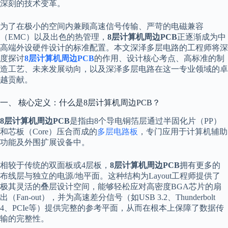
深刻的技术变革。
为了在极小的空间内兼顾高速信号传输、严苛的电磁兼容
（EMC）以及出色的热管理，
8层计算机周边PCB
正逐渐成为中
高端外设硬件设计的标准配置。本文深泽多层电路的工程师将深
度探讨
8层计算机周边PCB
的作用、设计核心考点、高标准的制
造工艺、未来发展动向，以及深泽多层电路在这一专业领域的卓
越贡献。
一、 核心定义：什么是8层计算机周边PCB？
8层计算机周边PCB
是指由8个导电铜箔层通过半固化片（PP）
和芯板（Core）压合而成的
多层电路板
，专门应用于计算机辅助
功能及外围扩展设备中。
相较于传统的双面板或4层板，
8层计算机周边PCB
拥有更多的
布线层与独立的电源/地平面。这种结构为Layout工程师提供了
极其灵活的叠层设计空间，能够轻松应对高密度BGA芯片的扇
出（Fan-out），并为高速差分信号（如USB 3.2、Thunderbolt
4、PCIe等）提供完整的参考平面，从而在根本上保障了数据传
输的完整性。