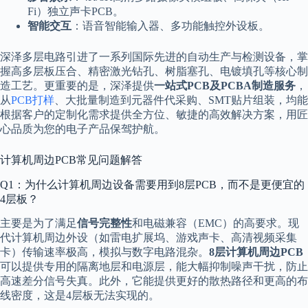
Fi）独立声卡PCB。
智能交互
：语音智能输入器、多功能触控外设板。
深泽多层电路引进了一系列国际先进的自动生产与检测设备，掌
握高多层板压合、精密激光钻孔、树脂塞孔、电镀填孔等核心制
造工艺。更重要的是，深泽提供
一站式PCB及PCBA制造服务
，
从
PCB打样
、大批量制造到元器件代采购、SMT贴片组装，均能
根据客户的定制化需求提供全方位、敏捷的高效解决方案，用匠
心品质为您的电子产品保驾护航。
计算机周边PCB常见问题解答
Q1：为什么计算机周边设备需要用到8层PCB，而不是更便宜的
4层板？
主要是为了满足
信号完整性
和电磁兼容（EMC）的高要求。现
代计算机周边外设（如雷电扩展坞、游戏声卡、高清视频采集
卡）传输速率极高，模拟与数字电路混杂。
8层计算机周边PCB
可以提供专用的隔离地层和电源层，能大幅抑制噪声干扰，防止
高速差分信号失真。此外，它能提供更好的散热路径和更高的布
线密度，这是4层板无法实现的。