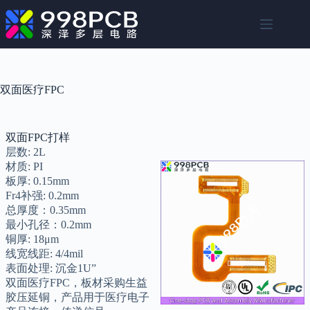
跳
至
内
容
双面医疗FPC
双面FPC打样
层数: 2L
材质: PI
板厚: 0.15mm
Fr4补强: 0.2mm
总厚度：0.35mm
最小孔径：0.2mm
铜厚: 18μm
线宽线距: 4/4mil
表面处理: 沉金1U”
双面医疗FPC，板材采购生益
胶压延铜，产品用于医疗电子