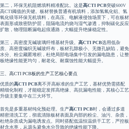
第二，环保无机阻燃填料精准配比。这是
高CTI PCB
突破600V
高CTI阈值的关键。板材替换普通有机填料，添加氢氧化铝、氢
氧化镁等环保无机填料，在高压、电解液侵蚀场景下，可在板材
表面形成致密防护层，阻隔电流灼烧与湿气渗透，抑制碳化反应
扩散，物理阻断漏电起痕通路，大幅提升绝缘稳定性。
第三，高密度无碱玻璃纤维基材升级。
高CTI PCB
选用低杂
质、高密度编织无碱玻纤布，板材孔隙极小、无微孔缺陷，避免
水分、粉尘藏匿堆积，杜绝局部电场集中引发的漏电隐患，让整
板绝缘性能更均匀，耐老化、耐腐蚀性能大幅提升。
三、高CTI PCB板的生产工艺核心要点
优质的
高CTI PCB
离不开高标准的生产工艺，基材优势需搭配
精细化制程，才能稳定发挥高绝缘、高抗漏电性能，其核心工艺
升级主要集中在三大环节。
首先是多重基材纯化预处理。生产
高CTI PCB
时，会通过多道
精密清洗工艺，彻底清除板材表面及内部的粉尘、油污、杂质，
杜绝杂质成为漏电诱发点。同时搭配低温恒温烘干工艺，严控板
材含水率，从源头避免水分导致的绝缘性能下降。