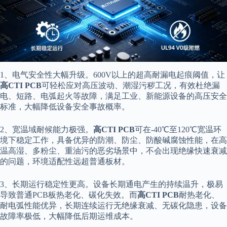
1、电气安全性大幅升级。600V以上的超高耐漏电起痕阈值，让
高CTI PCB
可轻松应对高压波动、潮湿污秽工况，有效杜绝漏
电、短路、电弧起火等故障，满足工业、新能源设备的高压安全
标准，大幅降低设备安全事故概率。
2、宽温域耐候能力极强。
高CTI PCB
可在-40℃至120℃宽温环
境下稳定工作，具备优异的防潮、防尘、防酸碱腐蚀性能，在高
温高湿、多粉尘、重油污的恶劣场景中，不会出现绝缘快速衰减
的问题，环境适配性远超普通板材。
3、长期运行稳定性更高。设备长期通电产生的持续温升，极易
导致普通PCB板热老化、碳化失效。而
高CTI PCB
耐热老化、
耐电弧性能优异，长期连续运行无绝缘衰减、无碳化隐患，设备
故障率极低，大幅降低后期运维成本。