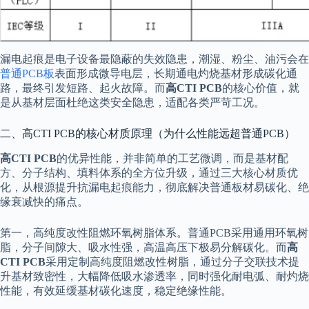
漏电起痕是电子设备最隐蔽的失效隐患，潮湿、粉尘、油污会在
普通PCB板
表面形成微导电层，长期通电灼烧基材形成碳化通
路，最终引发短路、起火故障。而
高CTI PCB
的核心价值，就
是从基材层面杜绝这类安全隐患，适配各类严苛工况。
二、高CTI PCB的核心材质原理（为什么性能远超普通PCB）
高CTI PCB
的优异性能，并非简单的工艺微调，而是基材配
方、分子结构、填料体系的全方位升级，通过三大核心材质优
化，从根源提升抗漏电起痕能力，彻底解决普通板材易碳化、绝
缘衰减快的痛点。
第一，高纯度改性阻燃环氧树脂体系。普通PCB采用通用环氧树
脂，分子间隙大、吸水性强，高温高压下极易分解碳化。而
高
CTI PCB
采用定制高纯度阻燃改性树脂，通过分子交联技术提
升基材致密性，大幅降低吸水渗透率，同时强化耐电弧、耐灼烧
性能，有效延缓基材碳化速度，稳定绝缘性能。