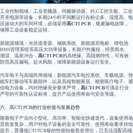
工业控制领域：工业变频器、伺服驱动器、PLC工控主板、工业
开关电源等设备，长期24小时不间断运行在粉尘多、湿度高、电
压波动大的车间环境，必须采用
高CTI PCB
，规避漏电故障，
保障工业设备稳定运转。
新能源领域：光伏逆变器、储能系统、新能源充电桩、锂电池
BMS管理系统等高压大功率设备，长期户外服役，经受雨水、
潮湿、温差冲击，
高CTI PCB
的高绝缘、高阻燃特性，可有效
防范高压漏电、起火风险，保障新能源设备运行安全。
汽车电子与高端民用领域：新能源汽车电控系统、车载电源、智
能车灯驱动等车载部件，以及高端智能家居、精密医疗电子、通
信电力设备，均对绝缘安全要求严苛，
高CTI PCB
可满足行业
严苛的可靠性认证标准，提升产品使用寿命与安全等级。
六、高CTI PCB的行业价值与发展趋势
随着电子产业向小型化、高功率、智能化快速迭代，设备使用场
景愈发复杂，用户对电子设备的安全可靠性、使用寿命要求持续
提升，普通低CTI PCB板的性能短板愈发突出，已无法适配高端