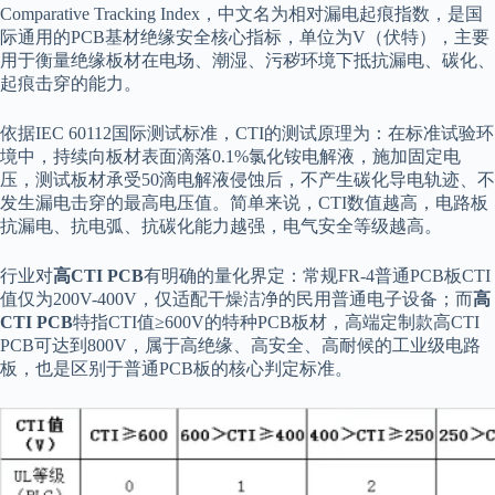
Comparative Tracking Index，中文名为相对漏电起痕指数，是国
际通用的PCB基材绝缘安全核心指标，单位为V（伏特），主要
用于衡量绝缘板材在电场、潮湿、污秽环境下抵抗漏电、碳化、
起痕击穿的能力。
依据IEC 60112国际测试标准，CTI的测试原理为：在标准试验环
境中，持续向板材表面滴落0.1%氯化铵电解液，施加固定电
压，测试板材承受50滴电解液侵蚀后，不产生碳化导电轨迹、不
发生漏电击穿的最高电压值。简单来说，CTI数值越高，电路板
抗漏电、抗电弧、抗碳化能力越强，电气安全等级越高。
行业对
高CTI PCB
有明确的量化界定：常规FR-4普通PCB板CTI
值仅为200V-400V，仅适配干燥洁净的民用普通电子设备；而
高
CTI PCB
特指CTI值≥600V的特种PCB板材，高端定制款高CTI
PCB可达到800V，属于高绝缘、高安全、高耐候的工业级电路
板，也是区别于普通PCB板的核心判定标准。