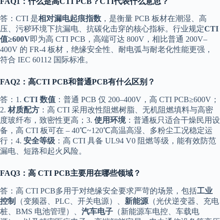
FAQ1：什么是高CTI PCB？CTI代表什么意思？
答：CTI 是
相对漏电起痕指数
，是衡量 PCB 板材在潮湿、高
压、污秽环境下抗漏电、抗碳化击穿的核心指标。行业规定
CTI
值≥600V
即为高 CTI PCB，高端可达 800V，相比普通 200V–
400V 的 FR-4 板材，绝缘安全性、耐电弧与耐老化性能更强，
符合 IEC 60112 国际标准。
FAQ2：高CTI PCB和普通PCB有什么区别？
答：1.
CTI 数值
：普通 PCB 仅 200–400V，高 CTI PCB≥600V；
2.
材质配方
：高 CTI 采用改性阻燃树脂、无机阻燃填料与高密
度玻纤布，致密性更高；3.
使用环境
：普通板只适合干燥民用设
备，高 CTI 板可在 – 40℃~120℃高温高湿、多粉尘工况稳定运
行；4.
安全等级
：高 CTI 具备 UL94 V0 阻燃等级，能有效防范
漏电、短路和起火风险。
FAQ3：高 CTI PCB主要用在哪些领域？
答：高 CTI PCB多用于对绝缘安全要求严苛的场景，包括
工业
控制
（变频器、PLC、开关电源）、
新能源
（光伏逆变器、充电
桩、BMS 电池管理）、
汽车电子
（新能源车电控、车载电