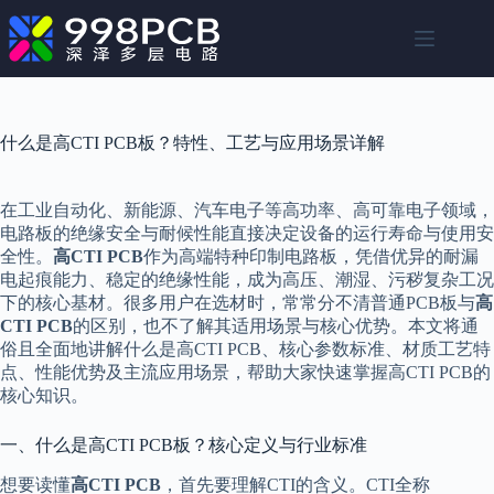
跳
至
内
容
什么是高CTI PCB板？特性、工艺与应用场景详解
在工业自动化、新能源、汽车电子等高功率、高可靠电子领域，
电路板的绝缘安全与耐候性能直接决定设备的运行寿命与使用安
全性。
高CTI PCB
作为高端特种印制电路板，凭借优异的耐漏
电起痕能力、稳定的绝缘性能，成为高压、潮湿、污秽复杂工况
下的核心基材。很多用户在选材时，常常分不清普通PCB板与
高
CTI PCB
的区别，也不了解其适用场景与核心优势。本文将通
俗且全面地讲解什么是高CTI PCB、核心参数标准、材质工艺特
点、性能优势及主流应用场景，帮助大家快速掌握高CTI PCB的
核心知识。
一、什么是高CTI PCB板？核心定义与行业标准
想要读懂
高CTI PCB
，首先要理解CTI的含义。CTI全称