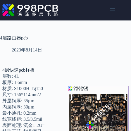
跳
至
内
容
4层路由器pcb
2023年8月14日
4层快速pcb样板
层数: 4L
板厚: 1.6mm
材质: S1000H Tg150
尺寸: 156*114mm/2
外层铜厚: 35μm
内层铜厚: 30μm
最小通孔: 0.2mm
线宽线距: 3.5/3.5mil
表面处理: 沉金1-2U”