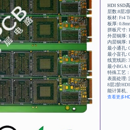
HDI SS
层数:8层2
板材: Fr4 Tu
板厚: 0.8m
拼板尺寸: 16
外层铜厚: 
内层铜厚: 
最小通孔: 0
最小盲孔: 0
线宽线距: 3/
最小BGA: 
特殊工艺：
表面处理: 
8层2阶HD
能计算机
查看更多H