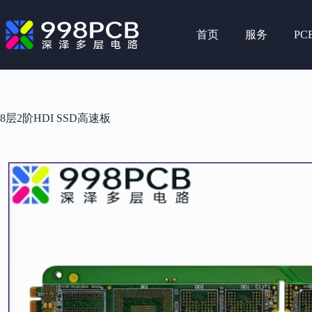
跳
至
首页
服务
PC
内
容
8层2阶HDI SSD高速板