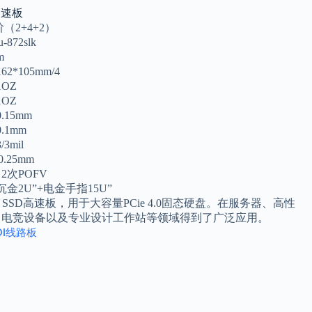
D高速板
阶（2+4+2）
-872slk
m
2*105mm/4
1OZ
1OZ
.15mm
.1mm
3mil
0.25mm
2次POFV
沉金2U”+电金手指15U”
I SSD高速板，用于大容量PCie 4.0固态硬盘。在服务器、高性
、电竞设备以及专业设计工作站等领域得到了广泛应用。
DI线路板