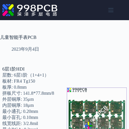
跳
至
内
容
儿童智能手表PCB
2023年9月4日
6层1阶HDI
层数: 6层1阶（1+4+1）
板材: FR4 Tg150
板厚: 0.8mm
拼板尺寸: 141.8*77.8mm/8
外层铜厚: 35μm
内层铜厚: 18μm
最小通孔: 0.20mm
最小盲孔: 0.10mm
线宽线距: 3/2.8mil