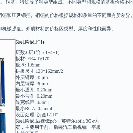
铝基板、铜基、特殊等多种类型组成。不同类型和规格的基板价格不
解铜箔和压延铜箔。铜箔的价格根据规格和质量的不同而有所差异
能和机械强度。介质材料的价格因类型、厚度和性能而异。
6层1阶hdi打样
层数:6层1阶（1+4+1）
板材: FR4 Tg170
板厚: 1.6mm
拼板尺寸:138*162mm/2
外层铜厚: 35μm
内层铜厚: 30μm
最小通孔: 0.20mm
最小盲孔: 0.20mm
线宽线距: 3/3mil
最小BGA: 0.2mml
表面处理: 沉金1-2U”
6层1阶hdi后视镜pcb，英特尔sofia 3G-r方
案，主要用于前、后装汽车后视镜，平板