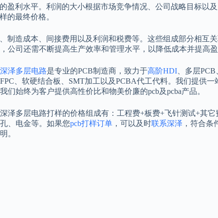
期的盈利水平。利润的大小根据市场竞争情况、公司战略目标以
打样的最终价格。
、制造成本、间接费用以及利润和税费等。这些组成部分相互关联
，公司还需不断提高生产效率和管理水平，以降低成本并提高盈
深泽多层电路
是专业的PCB制造商，致力于
高阶HDI
、多层PCB
FPC、软硬结合板、SMT加工以及PCBA代工代料。我们提供一
我们始终为客户提供高性价比和物美价廉的pcb及pcba产品。
深泽多层电路打样的价格组成有：工程费+板费+飞针测试+其
孔、电金等。如果您
pcb打样订单
，可以及时
联系深泽
，符合条
明。