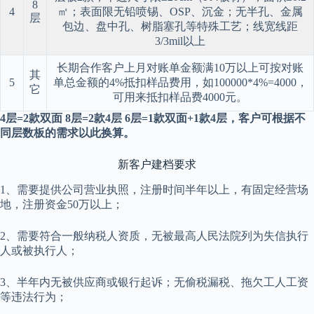
8
4
㎡；表面限无铅喷锡、OSP、沉金；无半孔、金属
层
包边、盘中孔、树脂塞孔等特殊工艺；线宽线距
3/3mil以上
长期合作客户上月对账单金额满10万以上可按对账
其
5
单总金额的4%抵扣样品费用，如100000*4%=4000，
它
可用来抵扣样品费4000元。
4层=2款双面 8层=2款4层 6层=1款双面+1款4层，客户可根据不
同层数板的需求以此换算。
新客户建档要求
1、需要提供公司营业执照，注册时间半年以上，有固定经营场
地，注册资金50万以上；
2、需要符合一般纳税人资质，无被最高人民法院列为失信执行
人或被执行人；
3、半年内无被供应商或银行起诉；无偷税漏税、拖欠工人工资
等违法行为；