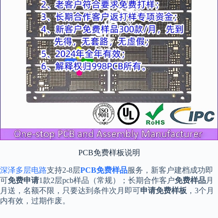
PCB免费样板说明
深泽多层电路
支持2-8层
PCB免费样品
服务，新客户建档成功即
可
免费申请
1款2层pcb样品（常规）；长期合作客户
免费样品
月
月送，名额不限，只要达到条件次月即可
申请免费样板
，3个月
内有效，过期作废。