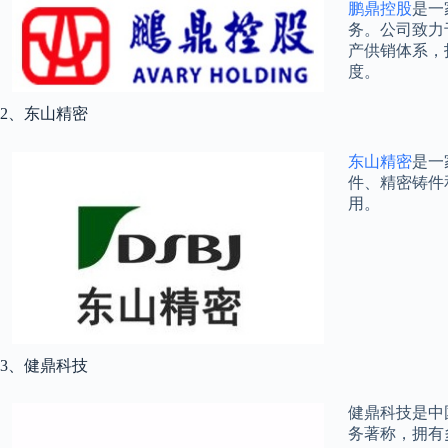
鹏鼎控股
是一
务。公司致力
产供销体系，
度。
2、东山精密
东山精密
是一
件、精密铸件
用。
3、健鼎科技
健鼎科技是中
务著称，拥有