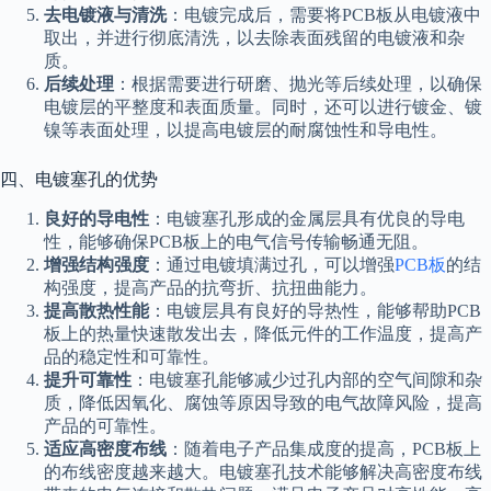
去电镀液与清洗
：电镀完成后，需要将PCB板从电镀液中
取出，并进行彻底清洗，以去除表面残留的电镀液和杂
质。
后续处理
：根据需要进行研磨、抛光等后续处理，以确保
电镀层的平整度和表面质量。同时，还可以进行镀金、镀
镍等表面处理，以提高电镀层的耐腐蚀性和导电性。
四、电镀塞孔的优势
良好的导电性
：电镀塞孔形成的金属层具有优良的导电
性，能够确保PCB板上的电气信号传输畅通无阻。
增强结构强度
：通过电镀填满过孔，可以增强
PCB板
的结
构强度，提高产品的抗弯折、抗扭曲能力。
提高散热性能
：电镀层具有良好的导热性，能够帮助PCB
板上的热量快速散发出去，降低元件的工作温度，提高产
品的稳定性和可靠性。
提升可靠性
：电镀塞孔能够减少过孔内部的空气间隙和杂
质，降低因氧化、腐蚀等原因导致的电气故障风险，提高
产品的可靠性。
适应高密度布线
：随着电子产品集成度的提高，PCB板上
的布线密度越来越大。电镀塞孔技术能够解决高密度布线