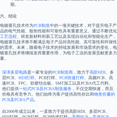
能。
六、结论
电镀塞孔技术作为
PCB制造
中的一项关键技术，对于提升电子产
品的电气性能、散热性能和可靠性具有重要意义。通过不断优化
工艺流程
、研发新材料和新工艺以及实现自动化和智能化生产，
电镀塞孔技术将不断满足电子产品对高性能、高可靠性和环保性
的需求。未来，随着电子技术的持续发展和市场需求的变化，电
镀塞孔技术将继续发挥重要作用，为电子工业的发展贡献更多力
量。
深泽多层电路
是一家专业的
PCB制造商
，致力于
高阶HDI
、多
层PCB、
HDI打样
、PCB打样、
PCB快速打样
、高频PCB、高
速PCB、FPC、软硬结合板、SMT加工以及PCBA代工代料。
他们提供
一站式PCB及PCBA制造服务
，不仅交期快速，而且
价格具有竞争力。他们始终为客户提供高性价比和
物美价廉的
PCB及PCBA产品
。
自2006年成立以来，一直致力于提供高阶HDI、多层PCB、
HDI打样、PCB打样、PCB快速打样、
高频PCB
、
高速PCB
、