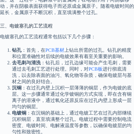
动，并在阴极表面获得电子而还原成金属原子。随着电镀时间的
延长，金属原子不断沉积，直至填满整个过孔。
三、电镀塞孔的工艺流程
电镀塞孔的工艺流程通常包括以下几个步骤：
钻孔
：首先，在
PCB基材
上钻出所需的过孔。钻孔的精度
和位置准确性对后续的电镀效果有着至关重要的影响。
去毛刺与清洗
：钻孔后，过孔边缘可能会产生毛刺，需要
通过去毛刺工艺进行处理。同时，对
PCB板
进行彻底清
洗，以去除表面的油污、氧化物等杂质，确保电镀层与基
材之间的良好结合。
沉铜
：在过孔内壁上沉积一层薄薄的铜层，作为电镀的底
层。这一步骤通常通过化学镀铜的方式实现，即在含有铜
离子的溶液中，通过氧化还原反应在过孔内壁上形成一层
均匀的铜层。
电镀铜
：在沉铜的基础上，通过电镀工艺在过孔内部继续
沉积铜层，直至填满整个过孔。电镀过程中需要控制电流
密度、电镀时间、电解液温度等参数，以确保电镀层的均
匀性和致密性。