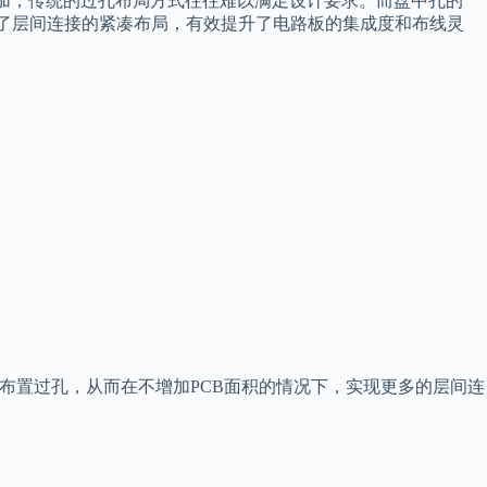
加，传统的过孔布局方式往往难以满足设计要求。而盘中孔的
了层间连接的紧凑布局，有效提升了电路板的集成度和布线灵
布置过孔，从而在不增加PCB面积的情况下，实现更多的层间连