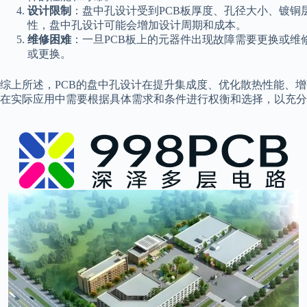
设计限制
：盘中孔设计受到PCB板厚度、孔径大小、镀
性，盘中孔设计可能会增加设计周期和成本。
维修困难
：一旦PCB板上的元器件出现故障需要更换或
或更换。
综上所述，PCB的盘中孔设计在提升集成度、优化散热性能、
在实际应用中需要根据具体需求和条件进行权衡和选择，以充分