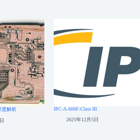
IPC-A-600F-Class III
深度解析
2025年12月5日
0日