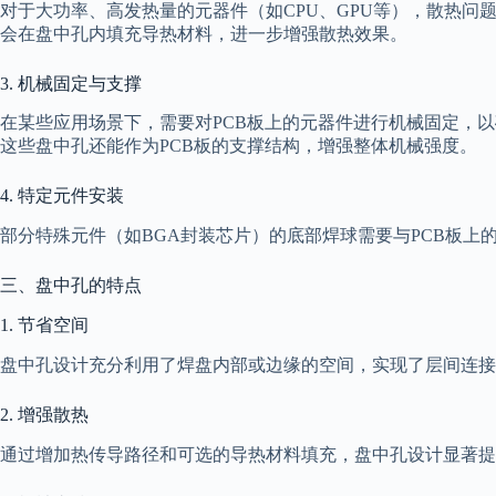
对于大功率、高发热量的元器件（如CPU、GPU等），散热
会在盘中孔内填充导热材料，进一步增强散热效果。
3. 机械固定与支撑
在某些应用场景下，需要对PCB板上的元器件进行机械固定，
这些盘中孔还能作为PCB板的支撑结构，增强整体机械强度。
4. 特定元件安装
部分特殊元件（如BGA封装芯片）的底部焊球需要与PCB板
三、盘中孔的特点
1. 节省空间
盘中孔设计充分利用了焊盘内部或边缘的空间，实现了层间连接
2. 增强散热
通过增加热传导路径和可选的导热材料填充，盘中孔设计显著提