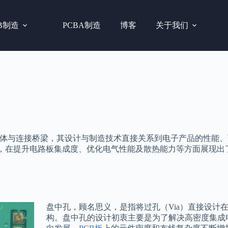
B制造
PCBA制造
博客
关于我们
载体与连接桥梁，其设计与制造技术直接关系到电子产品的性能
和功能，在提升电路板集成度、优化电气性能及散热能力等方面展
盘中孔，顾名思义，是指将过孔（Via）直接设计在
构。盘中孔的设计初衷主要是为了解决高密度集成