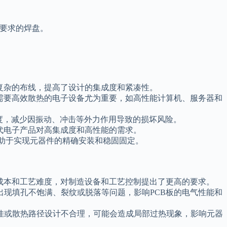
计要求的焊盘。
复杂的布线，提高了设计的集成度和紧凑性。
需要高效散热的电子设备尤为重要，如高性能计算机、服务器和
强度，减少因振动、冲击等外力作用导致的损坏风险。
代电子产品对高集成度和高性能的需求。
助于实现元器件的精确安装和稳固固定。
成本和工艺难度，对制造设备和工艺控制提出了更高的要求。
现填孔不饱满、裂纹或脱落等问题，影响PCB板的电气性能和
佳或散热路径设计不合理，可能会造成局部过热现象，影响元器