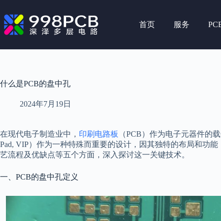
跳
至
首页
服务
PC
内
容
什么是PCB的盘中孔
2024年7月19日
在现代电子制造业中，
印刷电路板
（PCB）作为电子元器件的
Pad, VIP）作为一种特殊而重要的设计，因其独特的布局
艺流程及优缺点等五个方面，深入探讨这一关键技术。
一、PCB的盘中孔定义