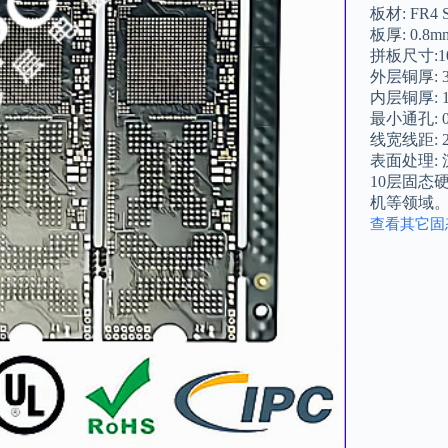
板材: FR4 S
板厚: 0.8m
拼板尺寸:10
外层铜厚: 3
内层铜厚: 1
最小通孔: 
线宽线距: 2.8
表面处理: 沉
10层固态
机等领域
查看其它固