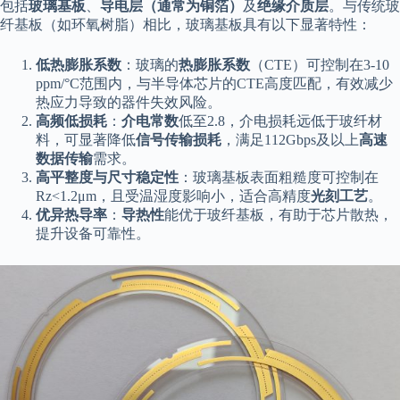
包括
玻璃基板
、
导电层（通常为铜箔）
及
绝缘介质层
。与传统玻
纤基板（如环氧树脂）相比，玻璃基板具有以下显著特性：
低热膨胀系数
：玻璃的
热膨胀系数
（CTE）可控制在3-10
ppm/°C范围内，与半导体芯片的CTE高度匹配，有效减少
热应力导致的器件失效风险。
高频低损耗
：
介电常数
低至2.8，介电损耗远低于玻纤材
料，可显著降低
信号传输损耗
，满足112Gbps及以上
高速
数据传输
需求。
高平整度与尺寸稳定性
：玻璃基板表面粗糙度可控制在
Rz<1.2μm，且受温湿度影响小，适合高精度
光刻工艺
。
优异热导率
：
导热性
能优于玻纤基板，有助于芯片散热，
提升设备可靠性。