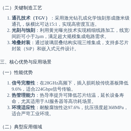
（二）关键制造工艺
通孔技术（TGV）
：采用激光钻孔或化学蚀刻形成微米级
通孔，纵横比可达15:1，实现高密度互连。
光刻与蚀刻
：利用黄光曝光技术实现精细线路加工，线宽/
间距可小于2μm，满足超大规模集成电路需求。
堆叠封装
：通过玻璃层叠结构实现三维集成，支持多芯片
封装（SiP）和嵌入式元件设计。
三、核心优势与应用场景
（一）性能优势
信号完整性
：在28GHz高频下，插入损耗较传统基板降低
9.6%，适合224Gbps信号传输。
热管理能力
：热导率提升可降低芯片结温，延长设备寿
命，尤其适用于AI服务器等高功耗场景。
环境适应性
：耐酸腐蚀性达97.6%，抗压强度超368MPa，
适合严苛工业环境。
（二）典型应用领域