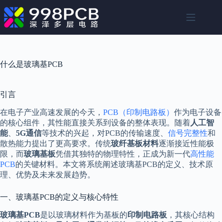
跳
至
内
容
什么是玻璃基PCB
引言
在电子产业高速发展的今天，
PCB（印制电路板）
作为电子设备
的核心组件，其性能直接关系到设备的整体表现。随着
人工智
能
、
5G通信
等技术的兴起，对PCB的传输速度、
信号完整性
和
散热能力提出了更高要求。传统
玻纤基板材料
逐渐接近性能极
限，而
玻璃基板
凭借其独特的物理特性，正成为新一代
高性能
PCB
的关键材料。本文将系统阐述玻璃基PCB的定义、技术原
理、优势及未来发展趋势。
一、玻璃基PCB的定义与核心特性
玻璃基PCB
是以玻璃材料作为基板的
印制电路板
，其核心结构