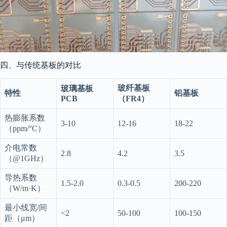
四、与传统基板的对比
玻纤基板
玻璃基板
特性
铝基板
PCB
（FR4）
热膨胀系数
3-10
12-16
18-22
（ppm/°C）
介电常数
2.8
4.2
3.5
（@1GHz）
导热系数
1.5-2.0
0.3-0.5
200-220
（W/m·K）
最小线宽/间
<2
50-100
100-150
距（μm）